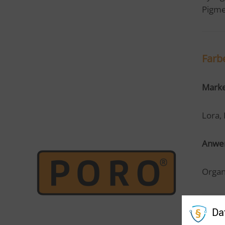
Pigme
Farb
Mark
Lora,
Anwe
Organ
Da
Bau