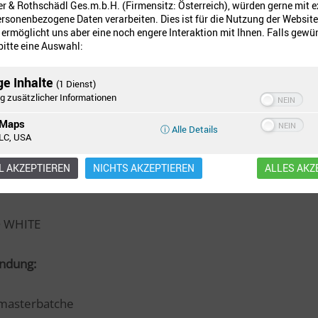
er & Rothschädl Ges.m.b.H. (Firmensitz: Österreich), würden gerne mit 
rsonenbezogene Daten verarbeiten. Dies ist für die Nutzung der Website
ermöglicht uns aber eine noch engere Interaktion mit Ihnen. Falls gewü
ie:
 bitte eine Auswahl:
pergierbare Polymerpulver (RDP)
ge Inhalte
(1 Dienst)
g zusätzlicher Informationen
 Maps
ⓘ Alle Details
LC, USA
tstoffindustrie
 AKZEPTIEREN
NICHTS AKZEPTIEREN
ALLES AKZ
enname:
 WHITE
ndung:
masterbatche