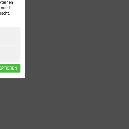
externen
 nicht
nscht,
EPTIEREN