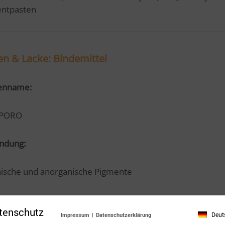
ntpasten
en & Lacke: Bindemittel
enname:
 PORO
ndung:
ische und anorganische Pigmente
tenschutz
Deut
Impressum
|
Datenschutzerklärung
chemie