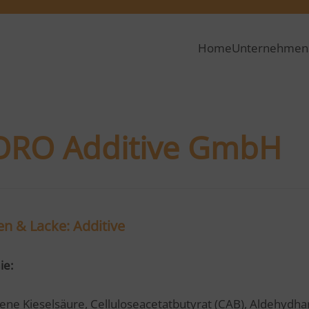
Home
Unternehmen
ORO Additive GmbH
en & Lacke: Additive
ie:
ene Kieselsäure, Celluloseacetatbutyrat (CAB), Aldehydha