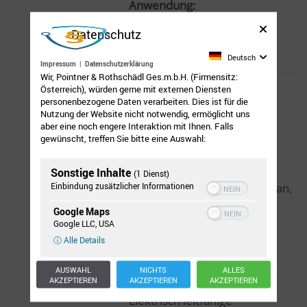
Anwendung:
Datenschutz
Ruß
Deutsch
Impressum
|
Datenschutzerklärung
Wir, Pointner & Rothschädl Ges.m.b.H. (Firmensitz:
Österreich), würden gerne mit externen Diensten
personenbezogene Daten verarbeiten. Dies ist für die
Kunststoffindustrie
Nutzung der Website nicht notwendig, ermöglicht uns
aber eine noch engere Interaktion mit Ihnen. Falls
gewünscht, treffen Sie bitte eine Auswahl:
Markenname:
Sonstige Inhalte
(1 Dienst)
Einbindung zusätzlicher Informationen
Cabot, Monarch, Elftex, Vulcan,
Black Pearls, Regal, Cabelec
Google Maps
Google LLC, USA
ⓘ Alle Details
Anwendung:
AUSWAHL
NICHTS
ALLES
AKZEPTIEREN
AKZEPTIEREN
AKZEPTIEREN
Schwarz-Masterbatch, Ruß,
Elektrisch leitfähige