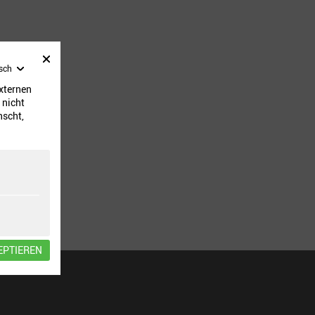
sch
externen
 nicht
nscht,
EPTIEREN