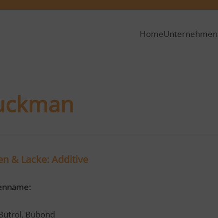
Home
Unternehmen
uckman
en & Lacke: Additive
enname:
Butrol, Bubond