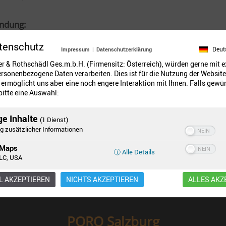
ndung:
tenschutz
Deut
Impressum
|
Datenschutzerklärung
sionsinhibitoren, Tanninblocker
er & Rothschädl Ges.m.b.H. (Firmensitz: Österreich), würden gerne mit 
rsonenbezogene Daten verarbeiten. Dies ist für die Nutzung der Website
ie:
ermöglicht uns aber eine noch engere Interaktion mit Ihnen. Falls gewü
 bitte eine Auswahl:
e
ge Inhalte
(1 Dienst)
g zusätzlicher Informationen
 Maps
ⓘ Alle Details
LC, USA
 AKZEPTIEREN
NICHTS AKZEPTIEREN
ALLES AKZ
PORO Salzburg